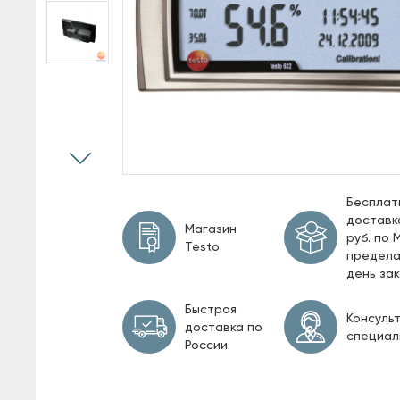
древесины и строительных материалов
Зонды
Принадлежности
Бесплат
доставк
Магазин
руб. по 
Testo
предела
день за
Быстрая
Консуль
доставка по
специал
России