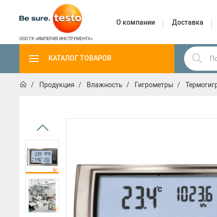
О компании
Доставка
ООО ГК «ИМПЕРИЯ ИНСТРУМЕНТА»
КАТАЛОГ ТОВАРОВ
Продукция
Влажность
Гигрометры
Термогиг
Газовый
Скорость
анализ и
Влажность
Температура
воздуха
измерение
частиц
Влажность
Гигрометры
Приборы для измерения влажности