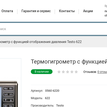
В
Оплата
Гарантия и сервис
Контакты
Акции
п
с
рометр с функцией отображения давления Testo 622
Скорость
Давление
вращения,
pH и TPM
Тепловизоры
Э
свет, звук
Термогигрометр с функцией
Отзывов:
0 отз
В наличии
Артикул:
0560 6220
Модель:
622
Производитель:
Testo