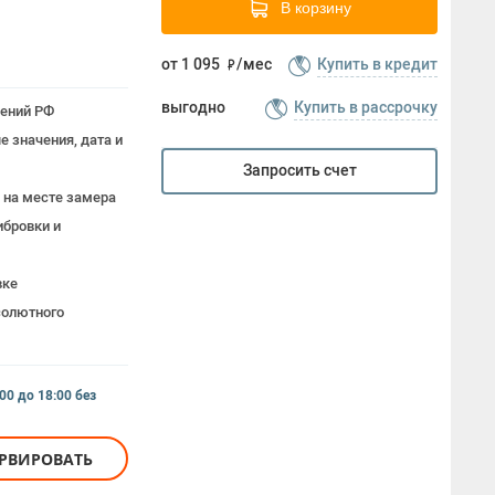
В корзину
от 1 095
/мес
Купить в кредит
выгодно
Купить в рассрочку
рений РФ
 значения, дата и
Запросить счет
 на месте замера
бровки и
вке
солютного
:00 до 18:00
без
ЕРВИРОВАТЬ