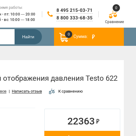
0
ремя работы:
8 495 215-03-71
н - пт: 10:00 — 20:00
8 800 333-68-35
б - вс: 10:00 — 18:00
Сравнение
0
Сумма:
Найти
Смарт
лектричество
Логгеры
Трансмиттеры
системы
 отображения давления Testo 622
ывов
|
Написать отзыв
К сравнению
22363