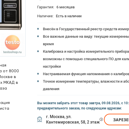
Гарантия:
6 месяцев
Наличие:
Есть в наличии
Внесён в Государственный реестр средств изме
Все важные данные на виду: текущие измеренные
время
Калибровка и настройка измерительного прибора
возможны с помощью специального ПО для кали
ная
настройки
а от 8000
Настраиваемая функция напоминания о калибро
Москве в
Точное измерение температуры, влажности и аб
х МКАД в
каза
давления
тация
Вы можете забрать этот товар
завтра, 09.08.2026, с 10
иста
предварительного заказа, по следующим адресам:
г. Москва, ул.
ЗАРЕЗ
Кантемировская, 58, 2 этаж