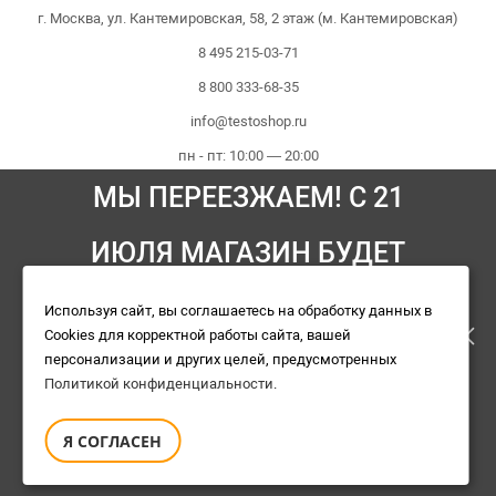
Testo.
г. Москва, ул. Кантемировская, 58, 2 этаж (м. Кантемировская)
8 495 215-03-71
8 800 333-68-35
info@testoshop.ru
пн - пт: 10:00 — 20:00
МЫ ПЕРЕЕЗЖАЕМ! С 21
сб - вс: 10:00 — 18:00
ИЮЛЯ МАГАЗИН БУДЕТ
Мы принимаем платежи:
РАБОТАТЬ ПО НОВОМУ
Используя сайт, вы соглашаетесь на обработку данных в
Cookies для корректной работы сайта, вашей
АДРЕСУ. ПОДРОБНАЯ
персонализации и других целей, предусмотренных
Политикой конфиденциальности
.
ИНФОРМАЦИЯ О ПЕРЕЕЗДЕ
Я СОГЛАСЕН
Магазин Testo © 2010 - 2026
ПО ССЫЛКЕ